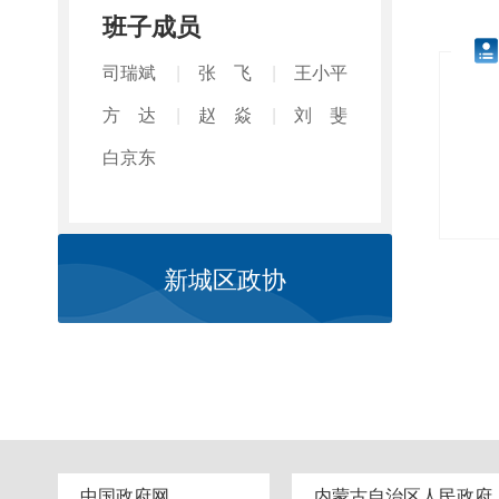
班子成员
司瑞斌
张 飞
王小平
方 达
赵 焱
刘 斐
白京东
新城区政协
中国政府网
内蒙古自治区人民政府