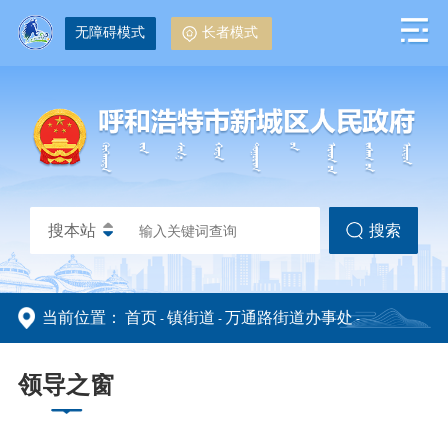
无障碍模式
长者模式
搜本站
搜索
当前位置：
首页
镇街道
万通路街道办事处
-
-
-
政务动态
政务公开
部门信息公开
法定主动公开内容
机关简介
领导简介
-
-
-
领导之窗