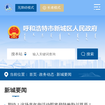
无障碍模式
长者模式
搜本站
搜索
当前位置：
首页
政务动态
新城要闻
-
-
政务动态
政务公开
新城要闻
期待！这场嘉年华活动即将登陆敕勒川草原！