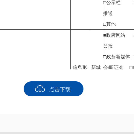
□公示栏 
推送
□其他
■政府网站 
公报
□政务新媒体 
信息形
新城
会/听证会 □
成或变
区住
视 □纸质媒
人民共和国政府信息公开条例》、
点击下载
更之日
房和
□公开查阅点 
息公开方面的规章、政府信息公开
起20个
城乡
服务中心
管部门发布的法规解释性文件
工作日
建设
□便民服务站 
内
局
现场
□公示栏 