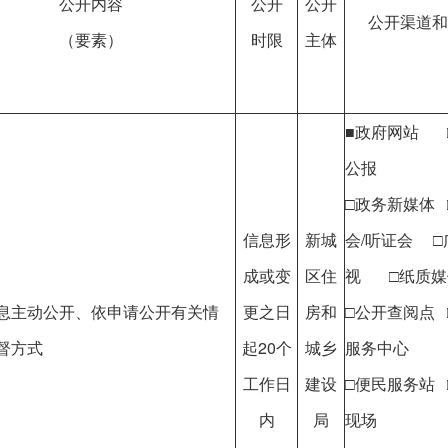
公开内容
公开
公开
公开渠道和
（要素）
时限
主体
■政府网站 
公报
□政务新媒体 
信息形
新城
会/听证会 □
成或变
区住
视 □纸质媒
息主动公开、依申请公开有关情
更之日
房和
□公开查阅点 
督方式
起20个
城乡
服务中心
工作日
建设
□便民服务站 
内
局
现场