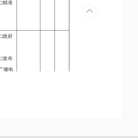
□精准
□政府
□发布
广播电
体
□政务
办公
√
室
□入户/
□精准