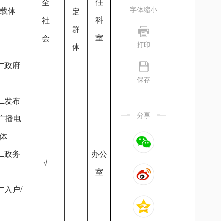
任
全
字体缩小
载体
定
科
社
群
室
会
打印
体
□政府
保存
□发布
分享
广播电
体
□政务
办公
√
室
□入户/