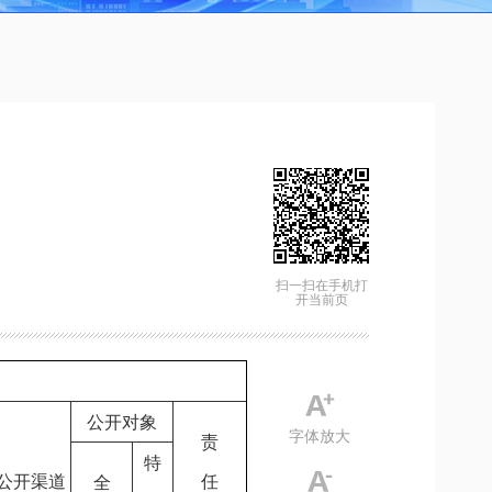
扫一扫在手机打
开当前页
公开对象
字体放大
责
特
公开渠道
任
全