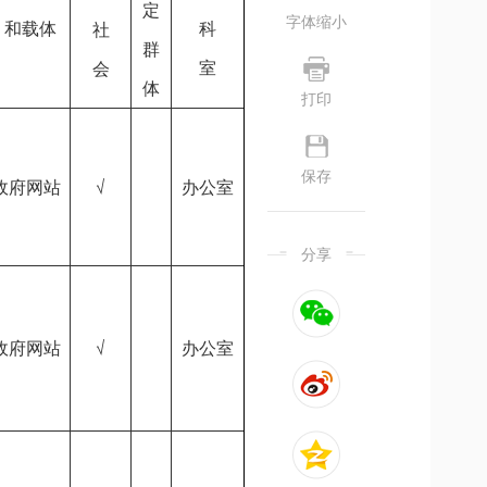
定
字体缩小
和载体
科
社
群
室
会
体
打印
保存
政府网站
√
办公室
分享
政府网站
√
办公室