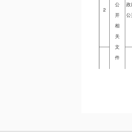
公
政
2
开
公
相
关
文
件
政
3
公