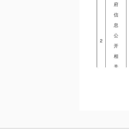
府
信
息
公
2
开
相
关
文
件