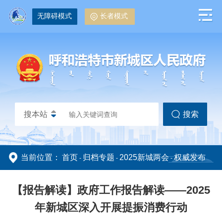
无障碍模式
长者模式
搜本站
搜索
当前位置：
首页
归档专题
2025新城两会
权威发布
-
-
-
政务动态
政务公开
【报告解读】政府工作报告解读——2025
年新城区深入开展提振消费行动