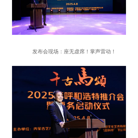
发布会现场：座无虚席！掌声雷动！