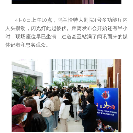
4月8日上午10点，乌兰恰特大剧院4号多功能厅内
人头攒动，闪光灯此起彼伏。距离发布会开始还有半小
时，现场座位早已坐满，过道甚至站满了闻讯而来的媒
体记者和忠实观众。