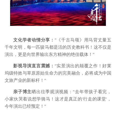
文化学者动情分享：
"《千古马颂》用马背丈量五
千年文明，每一匹骏马都是活的历史教科书！这不仅是
演出，更是向世界输出东方精神的绝佳载体！"
影视导演直言震撼：
"实景演出的颠覆之作！好莱
坞级特效与草原原始生命力的完美融合，必将成为中国
文旅产业的新标杆！"
亲子博主
晒出往季观演视频："去年带孩子看完，
小家伙哭着说想学骑马！这才是真正的'行走的课堂'，
今年演出已经预定！"