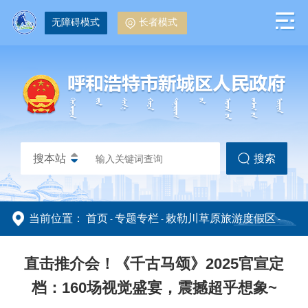
无障碍模式
长者模式
搜本站
搜索
当前位置：
首页
专题专栏
敕勒川草原旅游度假区
-
-
-
政务动态
政务公开
通知公告
直击推介会！《千古马颂》2025官宣定
档：160场视觉盛宴，震撼超乎想象~