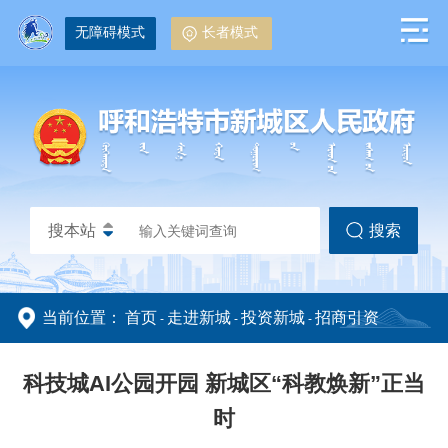
无障碍模式
长者模式
搜本站
搜索
当前位置：
首页
走进新城
投资新城
招商引资
-
-
-
政务动态
政务公开
科技城AI公园开园 新城区“科教焕新”正当
时