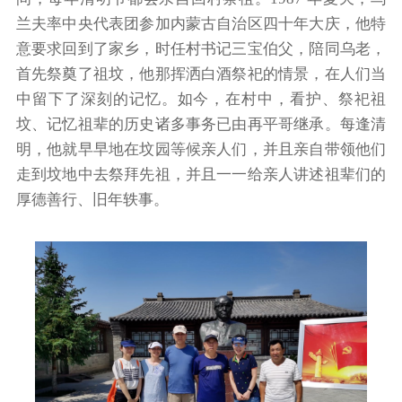
兰夫率中央代表团参加内蒙古自治区四十年大庆，他特
意要求回到了家乡，时任村书记三宝伯父，陪同乌老，
首先祭奠了祖坟，他那挥洒白酒祭祀的情景，在人们当
中留下了深刻的记忆。如今，在村中，看护、祭祀祖
坟、记忆祖辈的历史诸多事务已由再平哥继承。每逢清
明，他就早早地在坟园等候亲人们，并且亲自带领他们
走到坟地中去祭拜先祖，并且一一给亲人讲述祖辈们的
厚德善行、旧年轶事。