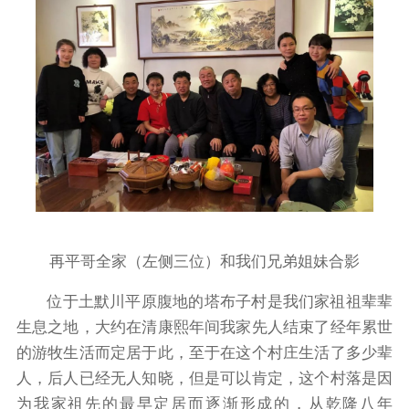
再平哥全家（左侧三位）和我们兄弟姐妹合影
位于土默川平原腹地的塔布子村是我们家祖祖辈辈
生息之地，大约在清康熙年间我家先人结束了经年累世
的游牧生活而定居于此，至于在这个村庄生活了多少辈
人，后人已经无人知晓，但是可以肯定，这个村落是因
为我家祖先的最早定居而逐渐形成的，从乾隆八年