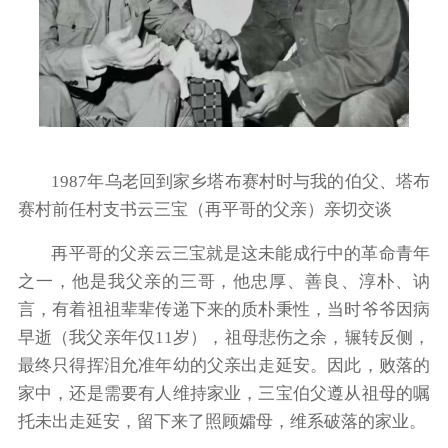
1987年乌老回到家乡塔布赛村时与我的伯父、塔布
赛村前任村支书云三宝（再平哥的父亲）亲切交谈
再平哥的父亲云三宝就是这未能成行中的革命青年
之一，他是我父亲的三哥，他忠厚、善良、淳朴、讷
言，有着祖祖辈辈传递下来的质朴秉性，当时爷爷因病
早逝（我父亲年仅11岁），祖母悲伤之余，辗转反侧，
最终只得挥泪允准年幼的父亲出走延安。因此，败落的
家中，还是需要有人维持家业，三宝伯父遵从祖母的嘱
托未出走延安，留下来了照顾孀母，维系破落的家业。