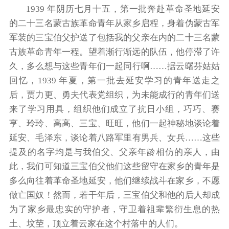
1939 年阴历七月十五，第一批奔赴革命圣地延安
的二十三名蒙古族革命青年从家乡启程，身着伪蒙古军
军装的三宝伯父护送了包括我的父亲在内的二十三名蒙
古族革命青年一程。望着渐行渐远的队伍，他停滞了许
久，多么想与这些青年们一起同行啊……据云曙芬姑姑
回忆，1939 年夏，第一批去延安学习的青年送走之
后，贾力更、勇夫代表党组织，为未能成行的青年们送
来了学习用具，组织他们成立了抗日小组，巧巧、赛
亨、玲玲、高高、三宝、旺旺，他们一起神秘地谈论着
延安、毛泽东，谈论着八路军里有男兵、女兵……这些
提及的名字均是与我伯父、父亲年龄相仿的亲人，由
此，我们可知道三宝伯父他们这些留守在家乡的青年是
多么向往着革命圣地延安，他们继续战斗在家乡，不愿
做亡国奴！然而，若干年后，三宝伯父和他的后人却成
为了家乡最忠实的守护者，守卫着祖辈繁衍生息的热
土、坟茔，顶立着云家在这个村落中的人们。