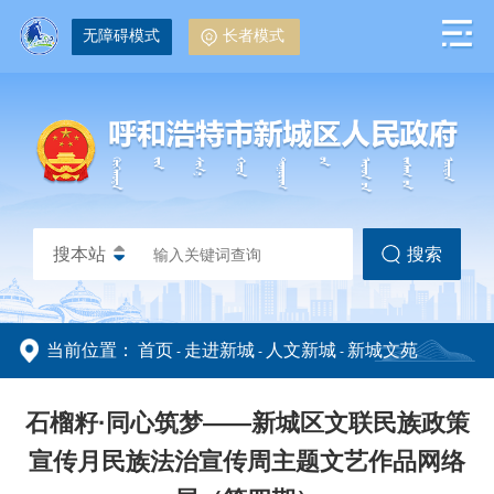
无障碍模式
长者模式
搜本站
搜索
当前位置：
首页
走进新城
人文新城
新城文苑
-
-
-
政务动态
政务公开
石榴籽·同心筑梦——新城区文联民族政策
宣传月民族法治宣传周主题文艺作品网络