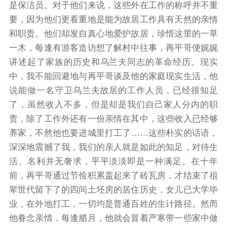
是保洁员。对于他们来说，这些外在工作的称呼并不重
要，因为他们更看重地是能为故居工作具有天然的亲情
和职责。他们却发自真心地爱护故居，珍惜这里的一草
一木，每逢有游客造访想了解村中往事，再平哥便娓娓
讲述起了家族的历史和乌兰夫同志的革命经历。现实
中，我不能回避地与再平哥谈及他的家庭现实生活，他
说能做一名守卫乌兰夫故居的工作人员，已经很知足
了，虽然收入不多，但是却是我们自己家人分内的职
责，除了工作外还有一份亲情在其中，这些收入已经够
养家，不然他也要进城里打工了……这些朴实的话语，
深深地震撼了我，我们的亲人就是如此的知足，对待生
活、名利并无奢求，平平淡淡即是一种满足。在十年
前，再平哥通过节俭积累盖起来了砖瓦房，才结束了祖
辈世代留下了的四间土坯房的居住历史，女儿已大学毕
业，在外地打工，一切均是普通百姓的生计路径。然而
他眷念亲情，每逢腊月，他就会冒着严寒带一些家中做