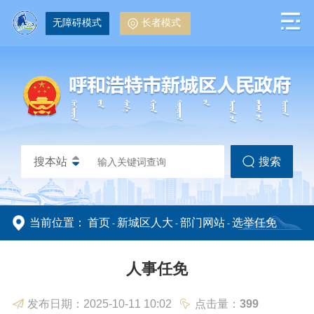
无障碍模式
长者模式
搜本站
搜索
当前位置：
首页
新城区人大
部门网站
选举任免
-
-
-
政务动态
政务公开
人事任免
发布日期：2025-10-11 10:02
点击量：
399